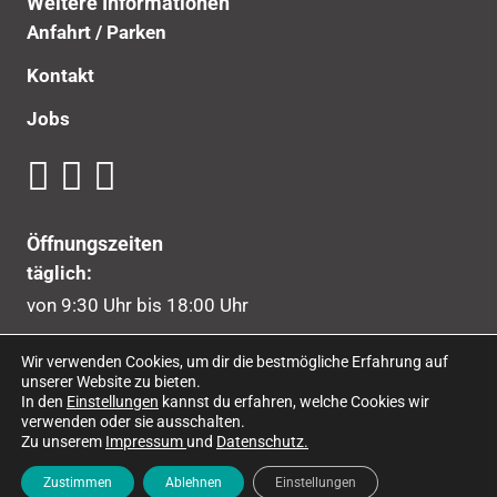
Weitere Informationen
Anfahrt / Parken
Kontakt
Jobs
Öffnungszeiten
täglich:
von 9:30 Uhr bis 18:00 Uhr
bei Abendveranstaltungen:
Wir verwenden Cookies, um dir die bestmögliche Erfahrung auf
bis 23:00 Uhr
unserer Website zu bieten.
In den
Einstellungen
kannst du erfahren, welche Cookies wir
verwenden oder sie ausschalten.
Zu unserem
Impressum
und
Datenschutz
.
Impressum
|
Datenschutzerklärung
Zustimmen
Ablehnen
Einstellungen