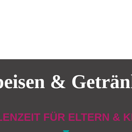
peisen & Geträn
ENZEIT FÜR ELTERN & 